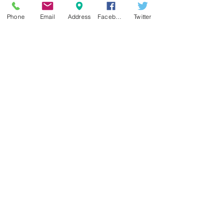
Phone
Email
Address
Facebook
Twitter
*  להדגמת סגנונות פסקה של וורד, למי שאינו בקי 
בהן, צפו בסרטון (כרגע רק באנגלית).
https://www.youtube.com/watch?v=nIpiArCWrWc
אם ברשותכם מסמך שיש בו הרבה ברוקולי (או 
לחלופין בלי תמונות בכלל!) 
צרו עמנו קשר
 לשיחת 
ייעוץ ללא התחייבות. 